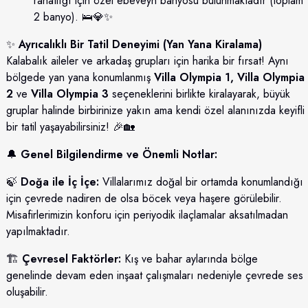
rahatlığı için özel ebeveyn banyosu bulunmaktadır (toplam
2 banyo). 🛌💎✨
✨
Ayrıcalıklı Bir Tatil Deneyimi (Yan Yana Kiralama)
Kalabalık aileler ve arkadaş grupları için harika bir fırsat! Aynı
bölgede yan yana konumlanmış
Villa Olympia 1, Villa Olympia
2
ve
Villa Olympia 3
seçeneklerini birlikte kiralayarak, büyük
gruplar halinde birbirinize yakın ama kendi özel alanınızda keyifli
bir tatil yaşayabilirsiniz! 🎉🏡
🔔
Genel Bilgilendirme ve Önemli Notlar:
🍃
Doğa ile İç İçe:
Villalarımız doğal bir ortamda konumlandığı
için çevrede nadiren de olsa böcek veya haşere görülebilir.
Misafirlerimizin konforu için periyodik ilaçlamalar aksatılmadan
yapılmaktadır.
🏗️
Çevresel Faktörler:
Kış ve bahar aylarında bölge
genelinde devam eden inşaat çalışmaları nedeniyle çevrede ses
oluşabilir.