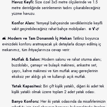
Havuz Keyfi:
Size özel 3x5 metre ölçülerinde ve 1.5
metre derinliğinde serinlemenin tadını çıkarabileceğiniz
yüzme havuzu.
Konfor Alanı:
Yemyeşil bahçesinde sevdiklerinizle keyifli
vakit geçirebileceğiniz rahat bahçe mobilyaları. ☀️🍹🌿
🛋️
Modern ve Tam Donanımlı İç Mekan
Tatiliniz boyunca
evinizdeki konforu aratmayacak şık detaylarla dizayn edilmiş iç
mekanımız, tüm ihtiyaçlarınıza cevap verir:
Mutfak & Salon:
Modern salonu ve rahat oturma alanı;
buzdolabı, çamaşır ve bulaşık makinesi, ankastre set,
çaycı, kahve makinesi ve tüm mutfak araç-gereçlerinin
eksiksiz yer aldığı şık ve kullanışlı açık mutfak.
Yatak Kapasitesi:
Biri çift kişilik yataklı, diğeri iki adet tek
kişilik yataklı olmak üzere toplam 2 adet yatak odası.
Banyo Konforu:
Her iki yatak odasında da misafirlerimizin