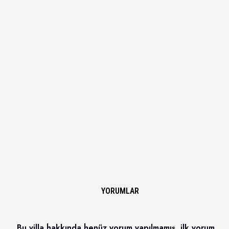
YORUMLAR
Bu villa hakkında henüz yorum yapılmamış, ilk yorum