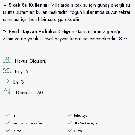
☀️
Sıcak Su Kullanımı:
Villalarda sıcak su için güneş enerjili su
ısıtma sistemleri kullanılmaktadır. Yoğun kullanımda suyun tekrar
ısınması için belirli bir süre gerekebilir.
🐾
Evcil Hayvan Politikası:
Hijyen standartlarımız gereği
villamıza ne yazık ki evcil hayvan kabul edilememektedir. 🚫🐶
Havuz Ölçüleri;
Boy: 5
En: 3
Derinlik: 1.50
Fırın
Televizyon
Havlular / Çarşaflar
Ütü Ve Gereçleri
Balkon
Klima