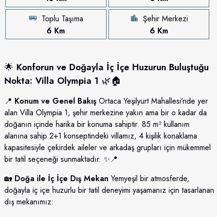
Toplu Taşıma
Şehir Merkezi
6 Km
6 Km
🌟
Konforun ve Doğayla İç İçe Huzurun Buluştuğu
Nokta: Villa Olympia 1
🌿🏠
📍
Konum ve Genel Bakış
Ortaca Yeşilyurt Mahallesi’nde yer
alan Villa Olympia 1, şehir merkezine yakın ama bir o kadar da
doğanın içinde harika bir konuma sahiptir. 85 m² kullanım
alanına sahip 2+1 konseptindeki villamız, 4 kişilik konaklama
kapasitesiyle çekirdek aileler ve arkadaş grupları için mükemmel
bir tatil seçeneği sunmaktadır. ✨📍
🏡
Doğa ile İç İçe Dış Mekan
Yemyeşil bir atmosferde,
doğayla iç içe huzurlu bir tatil deneyimi yaşamanız için tasarlanan
dış mekanımız: