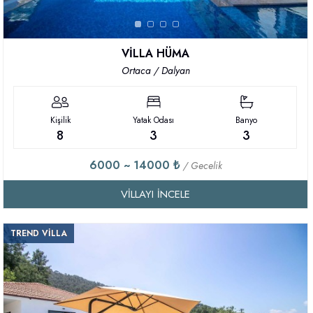
VİLLA HÜMA
Ortaca / Dalyan
Kişilik
Yatak Odası
Banyo
8
3
3
6000 ~ 14000 ₺
/ Gecelik
VILLAYI İNCELE
TREND VİLLA