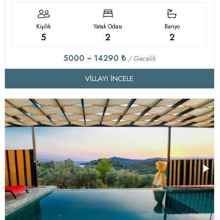
Kişilik
Yatak Odası
Banyo
5
2
2
5000 ~ 14290 ₺
/ Gecelik
VILLAYI İNCELE