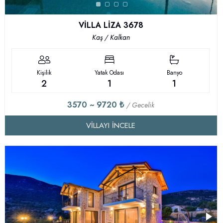
VİLLA LİZA 3678
Kaş / Kalkan
Kişilik
Yatak Odası
Banyo
2
1
1
3570 ~ 9720 ₺
/ Gecelik
VILLAYI İNCELE