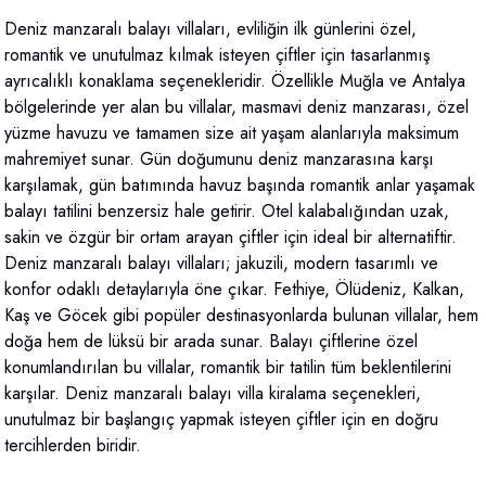
Deniz manzaralı balayı villaları, evliliğin ilk günlerini özel,
romantik ve unutulmaz kılmak isteyen çiftler için tasarlanmış
ayrıcalıklı konaklama seçenekleridir. Özellikle Muğla ve Antalya
bölgelerinde yer alan bu villalar, masmavi deniz manzarası, özel
yüzme havuzu ve tamamen size ait yaşam alanlarıyla maksimum
mahremiyet sunar. Gün doğumunu deniz manzarasına karşı
karşılamak, gün batımında havuz başında romantik anlar yaşamak
balayı tatilini benzersiz hale getirir. Otel kalabalığından uzak,
sakin ve özgür bir ortam arayan çiftler için ideal bir alternatiftir.
Deniz manzaralı balayı villaları; jakuzili, modern tasarımlı ve
konfor odaklı detaylarıyla öne çıkar. Fethiye, Ölüdeniz, Kalkan,
Kaş ve Göcek gibi popüler destinasyonlarda bulunan villalar, hem
doğa hem de lüksü bir arada sunar. Balayı çiftlerine özel
konumlandırılan bu villalar, romantik bir tatilin tüm beklentilerini
karşılar. Deniz manzaralı balayı villa kiralama seçenekleri,
unutulmaz bir başlangıç yapmak isteyen çiftler için en doğru
tercihlerden biridir.