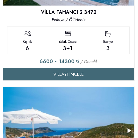
VİLLA TAHANCI 2 3472
Fethiye / Ölüdeniz
Kişilik
Yatak Odası
Banyo
6
3+1
3
6600 ~ 14300 ₺
/ Gecelik
VILLAYI İNCELE