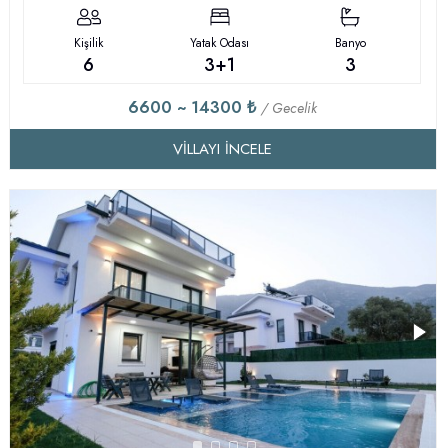
Kişilik
Yatak Odası
Banyo
6
3+1
3
6600 ~ 14300 ₺
/ Gecelik
VILLAYI İNCELE