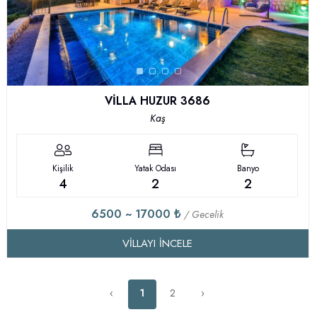
VİLLA HUZUR 3686
Kaş
Kişilik
Yatak Odası
Banyo
4
2
2
6500 ~ 17000 ₺
/ Gecelik
VILLAYI İNCELE
‹
1
2
›