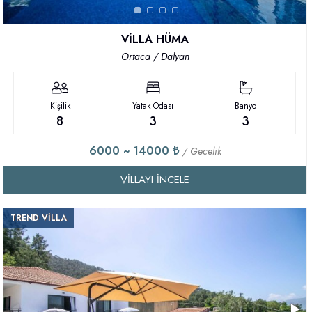
VİLLA HÜMA
Ortaca / Dalyan
Kişilik
Yatak Odası
Banyo
8
3
3
6000 ~ 14000 ₺
/ Gecelik
VILLAYI İNCELE
TREND VİLLA