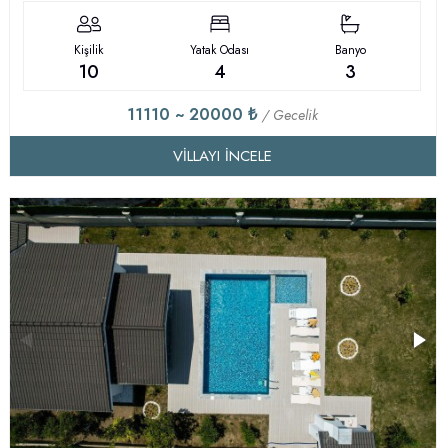
Kişilik
Yatak Odası
Banyo
10
4
3
11110 ~ 20000 ₺
/ Gecelik
VILLAYI İNCELE