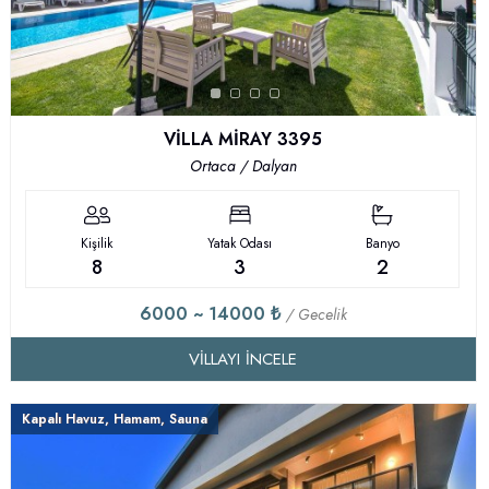
VİLLA MİRAY 3395
Ortaca / Dalyan
Kişilik
Yatak Odası
Banyo
8
3
2
6000 ~ 14000 ₺
/ Gecelik
VILLAYI İNCELE
Kapalı Havuz, Hamam, Sauna