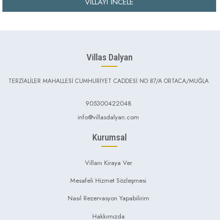
VILLAYI İNCELE
Villas Dalyan
TERZİALİLER MAHALLESİ CUMHURİYET CADDESİ NO:87/A ORTACA/MUĞLA
905300422048
info@villasdalyan.com
Kurumsal
Villanı Kiraya Ver
Mesafeli Hizmet Sözleşmesi
Nasıl Rezervasyon Yapabilirim
Hakkımızda