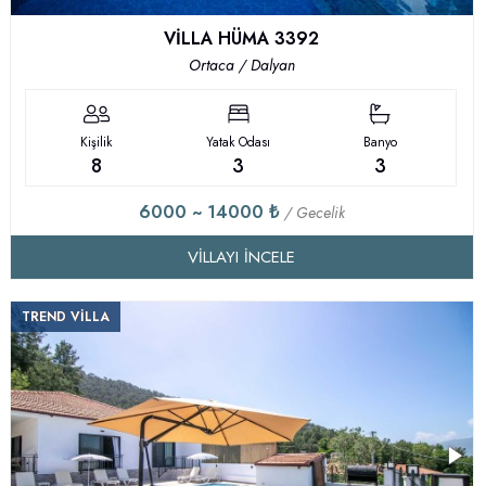
VİLLA HÜMA 3392
Ortaca / Dalyan
Kişilik
Yatak Odası
Banyo
8
3
3
6000 ~ 14000 ₺
/ Gecelik
VILLAYI İNCELE
TREND VİLLA