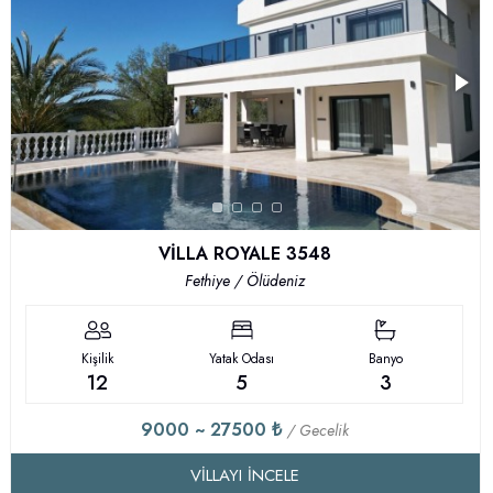
VİLLA ROYALE 3548
Fethiye / Ölüdeniz
Kişilik
Yatak Odası
Banyo
12
5
3
9000 ~ 27500 ₺
/ Gecelik
VILLAYI İNCELE