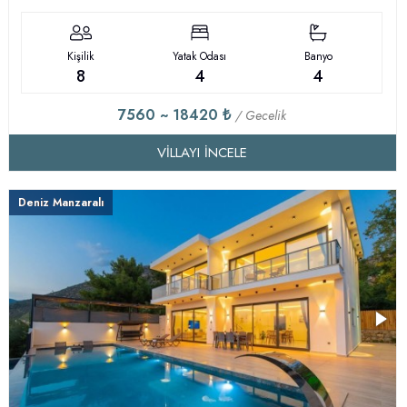
Kişilik
Yatak Odası
Banyo
8
4
4
7560 ~ 18420 ₺
/ Gecelik
VILLAYI İNCELE
Deniz Manzaralı