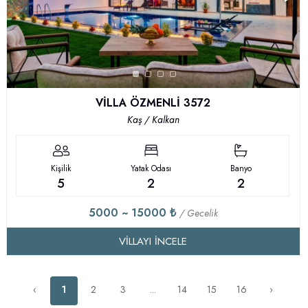
VİLLA ÖZMENLİ 3572
Kaş / Kalkan
Kişilik
Yatak Odası
Banyo
5
2
2
5000 ~ 15000 ₺
/ Gecelik
VILLAYI İNCELE
‹
1
2
3
...
14
15
16
›