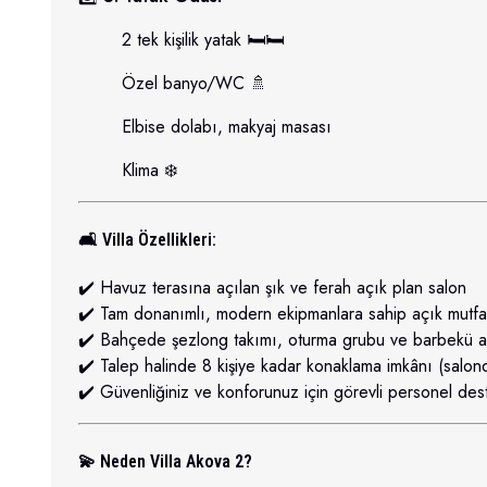
2 tek kişilik yatak 🛏️🛏️
Özel banyo/WC 🚿
Elbise dolabı, makyaj masası
Klima ❄️
🛋️ Villa Özellikleri:
✔️ Havuz terasına açılan şık ve ferah açık plan salon
✔️ Tam donanımlı, modern ekipmanlara sahip açık mutfa
✔️ Bahçede şezlong takımı, oturma grubu ve barbekü a
✔️ Talep halinde 8 kişiye kadar konaklama imkânı (salonda
✔️ Güvenliğiniz ve konforunuz için görevli personel deste
💫 Neden Villa Akova 2?