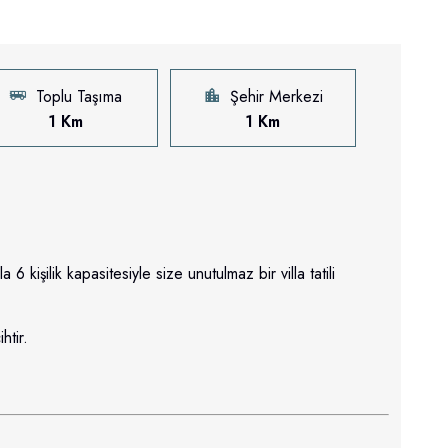
Toplu Taşıma
Şehir Merkezi
1 Km
1 Km
6 kişilik kapasitesiyle size unutulmaz bir villa tatili
htir.