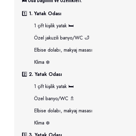
🛌 Oda Dağılımı ve Özellikleri:
1️⃣
1. Yatak Odası
1 çift kişilik yatak 🛏️
Özel jakuzili banyo/WC 🛁
Elbise dolabı, makyaj masası
Klima ❄️
2️⃣
2. Yatak Odası
1 çift kişilik yatak 🛏️
Özel banyo/WC 🚿
Elbise dolabı, makyaj masası
Klima ❄️
3️⃣
3. Yatak Odası