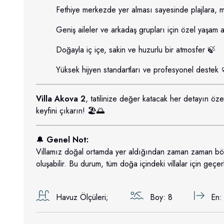
Fethiye merkezde yer alması sayesinde plajlara, m
Geniş aileler ve arkadaş grupları için özel yaşam a
Doğayla iç içe, sakin ve huzurlu bir atmosfer 🍃
Yüksek hijyen standartları ve profesyonel destek 
Villa Akova 2
, tatilinize değer katacak her detayın öz
keyfini çıkarın! 🏖️🌅
🔔
Genel Not:
Villamız doğal ortamda yer aldığından zaman zaman böcek
oluşabilir. Bu durum, tüm doğa içindeki villalar için geçerl
Havuz Ölçüleri;
Boy: 8
En: