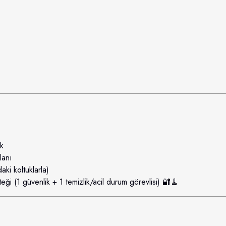
k
lanı
ki koltuklarla)
ği (1 güvenlik + 1 temizlik/acil durum görevlisi) 🔐🧹