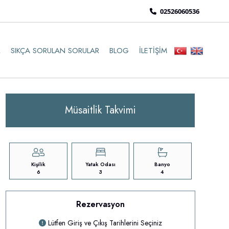
02526060536
R
SIKÇA SORULAN SORULAR
BLOG
İLETIŞIM
Müsaitlik Takvimi
Kişilik
Yatak Odası
Banyo
6
3
4
Rezervasyon
Lütfen Giriş ve Çıkış Tarihlerini Seçiniz