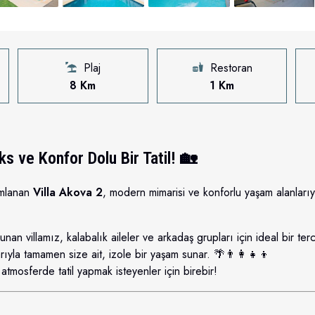
Plaj
Restoran
8 Km
1 Km
s ve Konfor Dolu Bir Tatil! 🏡
mlanan
Villa Akova 2
, modern mimarisi ve konforlu yaşam alanlarıyla 
n villamız, kalabalık aileler ve arkadaş grupları için ideal bir terci
ıyla tamamen size ait, izole bir yaşam sunar. 🌴👨‍👩‍👧‍👦
atmosferde tatil yapmak isteyenler için birebir!