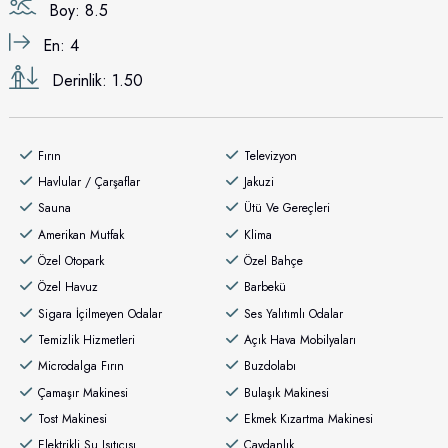
Boy: 8.5
En: 4
Derinlik: 1.50
Fırın
Televizyon
Havlular / Çarşaflar
Jakuzi
Sauna
Ütü Ve Gereçleri
Amerikan Mutfak
Klima
Özel Otopark
Özel Bahçe
Özel Havuz
Barbekü
Sigara İçilmeyen Odalar
Ses Yalıtımlı Odalar
Temizlik Hizmetleri
Açık Hava Mobilyaları
Microdalga Fırın
Buzdolabı
Çamaşır Makinesi
Bulaşık Makinesi
Tost Makinesi
Ekmek Kızartma Makinesi
Elektrikli Su Isıtıcısı
Çaydanlık