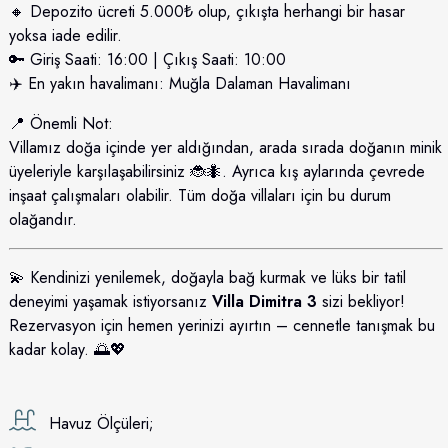
🔸 Depozito ücreti 5.000₺ olup, çıkışta herhangi bir hasar
yoksa iade edilir.
🔑 Giriş Saati: 16:00 | Çıkış Saati: 10:00
✈️ En yakın havalimanı: Muğla Dalaman Havalimanı
📍 Önemli Not:
Villamız doğa içinde yer aldığından, arada sırada doğanın minik
üyeleriyle karşılaşabilirsiniz 🐞🐜. Ayrıca kış aylarında çevrede
inşaat çalışmaları olabilir. Tüm doğa villaları için bu durum
olağandır.
💫 Kendinizi yenilemek, doğayla bağ kurmak ve lüks bir tatil
deneyimi yaşamak istiyorsanız
Villa Dimitra 3
sizi bekliyor!
Rezervasyon için hemen yerinizi ayırtın – cennetle tanışmak bu
kadar kolay. 🌅💖
Havuz Ölçüleri;