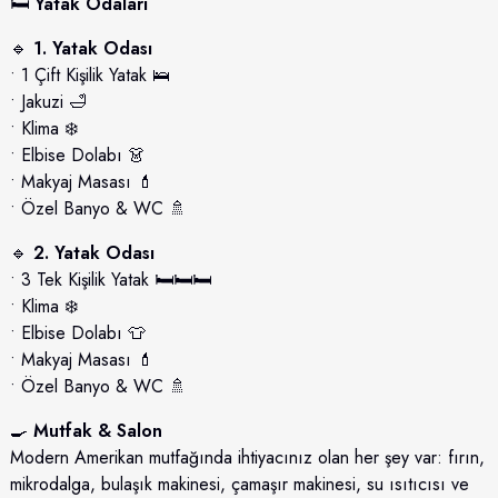
🛏️
Yatak Odaları
🔹
1. Yatak Odası
• 1 Çift Kişilik Yatak 🛌
• Jakuzi 🛁
• Klima ❄️
• Elbise Dolabı 👗
• Makyaj Masası 💄
• Özel Banyo & WC 🚿
🔹
2. Yatak Odası
• 3 Tek Kişilik Yatak 🛏️🛏️🛏️
• Klima ❄️
• Elbise Dolabı 👕
• Makyaj Masası 💄
• Özel Banyo & WC 🚿
🍳
Mutfak & Salon
Modern Amerikan mutfağında ihtiyacınız olan her şey var: fırın,
mikrodalga, bulaşık makinesi, çamaşır makinesi, su ısıtıcısı ve