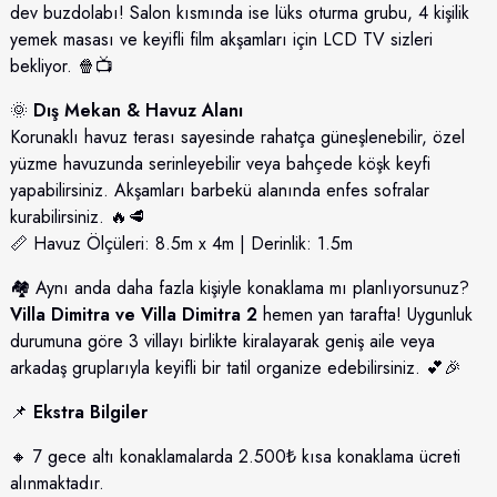
dev buzdolabı! Salon kısmında ise lüks oturma grubu, 4 kişilik
yemek masası ve keyifli film akşamları için LCD TV sizleri
bekliyor. 🍿📺
🌞
Dış Mekan & Havuz Alanı
Korunaklı havuz terası sayesinde rahatça güneşlenebilir, özel
yüzme havuzunda serinleyebilir veya bahçede köşk keyfi
yapabilirsiniz. Akşamları barbekü alanında enfes sofralar
kurabilirsiniz. 🔥🥩
📏 Havuz Ölçüleri: 8.5m x 4m | Derinlik: 1.5m
🏘️ Aynı anda daha fazla kişiyle konaklama mı planlıyorsunuz?
Villa Dimitra
ve
Villa Dimitra 2
hemen yan tarafta! Uygunluk
durumuna göre 3 villayı birlikte kiralayarak geniş aile veya
arkadaş gruplarıyla keyifli bir tatil organize edebilirsiniz. 💕🎉
📌
Ekstra Bilgiler
🔸 7 gece altı konaklamalarda 2.500₺ kısa konaklama ücreti
alınmaktadır.