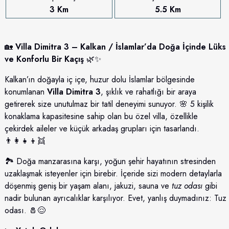
3 Km
5.5 Km
🏡
Villa Dimitra 3 – Kalkan / İslamlar’da Doğa İçinde Lüks
ve Konforlu Bir Kaçış
🌿✨
Kalkan’ın doğayla iç içe, huzur dolu İslamlar bölgesinde
konumlanan
Villa Dimitra 3
, şıklık ve rahatlığı bir araya
getirerek size unutulmaz bir tatil deneyimi sunuyor. 🌸 5 kişilik
konaklama kapasitesine sahip olan bu özel villa, özellikle
çekirdek aileler ve küçük arkadaş grupları için tasarlandı.
👨‍👩‍👧‍👦👯
🏞️ Doğa manzarasına karşı, yoğun şehir hayatının stresinden
uzaklaşmak isteyenler için birebir. İçeride sizi modern detaylarla
döşenmiş geniş bir yaşam alanı, jakuzi, sauna ve
tuz odası
gibi
nadir bulunan ayrıcalıklar karşılıyor. Evet, yanlış duymadınız: Tuz
odası. 🧂😌