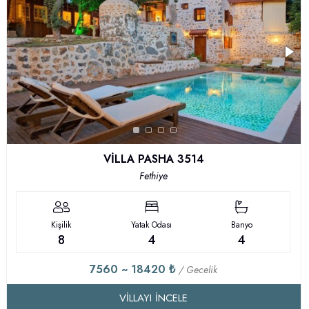
VİLLA PASHA 3514
Fethiye
Kişilik
Yatak Odası
Banyo
8
4
4
7560 ~ 18420 ₺
/ Gecelik
VILLAYI İNCELE