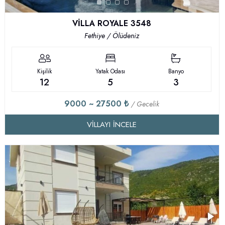
VİLLA ROYALE 3548
Fethiye / Ölüdeniz
Kişilik
Yatak Odası
Banyo
12
5
3
9000 ~ 27500 ₺
/ Gecelik
VILLAYI İNCELE