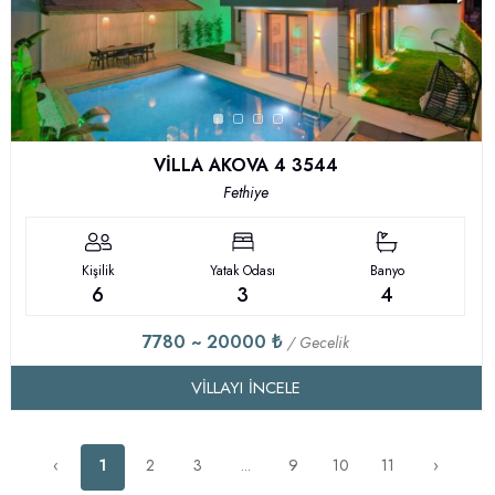
VİLLA AKOVA 4 3544
Fethiye
Kişilik
Yatak Odası
Banyo
6
3
4
7780 ~ 20000 ₺
/ Gecelik
VILLAYI İNCELE
‹
1
2
3
...
9
10
11
›