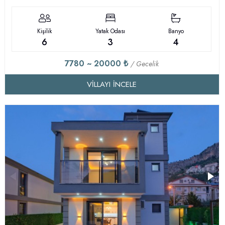
Kişilik
Yatak Odası
Banyo
6
3
4
7780 ~ 20000 ₺
/ Gecelik
VILLAYI İNCELE