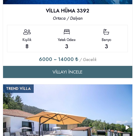
VİLLA HÜMA 3392
Ortaca / Dalyan
Kişilik
Yatak Odası
Banyo
8
3
3
6000 ~ 14000 ₺
/ Gecelik
VILLAYI İNCELE
TREND VİLLA