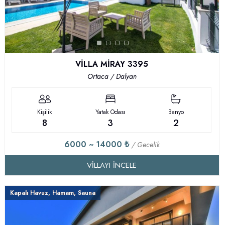
VİLLA MİRAY 3395
Ortaca / Dalyan
Kişilik
Yatak Odası
Banyo
8
3
2
6000 ~ 14000 ₺
/ Gecelik
VILLAYI İNCELE
Kapalı Havuz, Hamam, Sauna