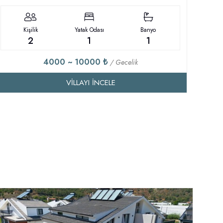
Kişilik
Yatak Odası
Banyo
2
1
1
4000 ~ 10000 ₺
/ Gecelik
VILLAYI İNCELE