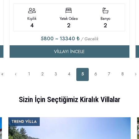
Kişilik
Yatak Odası
Banyo
4
2
2
5800 ~ 13340 ₺
/ Gecelik
VILLAYI İNCELE
«
‹
1
2
3
4
5
6
7
8
›
Sizin İçin Seçtiğimiz Kiralık Villalar
TREND VİLLA