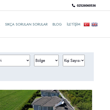
02526060536
R
SIKÇA SORULAN SORULAR
BLOG
İLETIŞIM