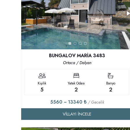
BUNGALOV MARİA 3483
Ortaca / Dalyan
Kişilik
Yatak Odası
Banyo
5
2
2
5560 ~ 13340 ₺
/ Gecelik
VILLAYI İNCELE