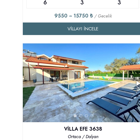
6
3
3
9550 ~ 15750 ₺
/ Gecelik
VILLAYI İNCELE
VİLLA EFE 3638
Ortaca / Dalyan