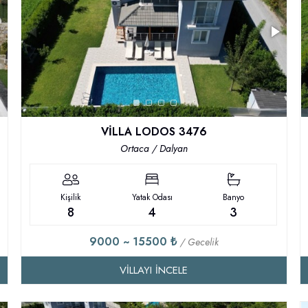
VİLLA LODOS 3476
Ortaca / Dalyan
Kişilik
Yatak Odası
Banyo
8
4
3
9000 ~ 15500 ₺
/ Gecelik
VILLAYI İNCELE