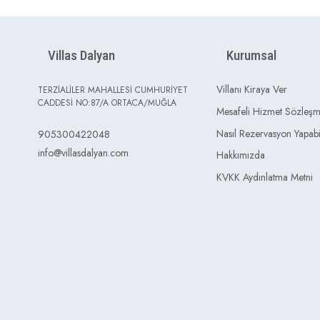
Villas Dalyan
Kurumsal
Villanı Kiraya Ver
TERZİALİLER MAHALLESİ CUMHURİYET
CADDESİ NO:87/A ORTACA/MUĞLA
Mesafeli Hizmet Sözleşm
Nasıl Rezervasyon Yapabi
905300422048
info@villasdalyan.com
Hakkımızda
KVKK Aydınlatma Metni