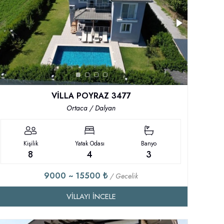
VİLLA POYRAZ 3477
Ortaca / Dalyan
Kişilik
Yatak Odası
Banyo
8
4
3
9000 ~ 15500 ₺
/ Gecelik
VILLAYI İNCELE