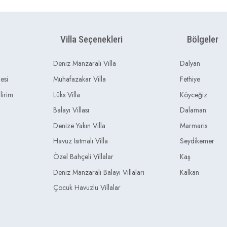
Villa Seçenekleri
Bölgeler
Deniz Manzaralı Villa
Dalyan
esi
Muhafazakar Villa
Fethiye
lirim
Lüks Villa
Köyceğiz
Balayı Villası
Dalaman
Denize Yakın Villa
Marmaris
Havuz Isıtmalı Villa
Seydikemer
Özel Bahçeli Villalar
Kaş
Deniz Manzaralı Balayı Villaları
Kalkan
Çocuk Havuzlu Villalar