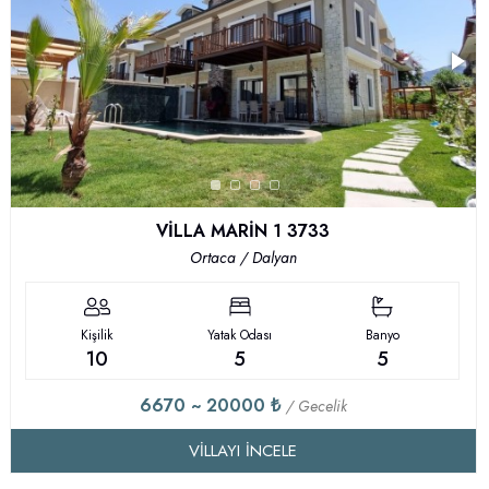
VİLLA MARİN 1 3733
Ortaca / Dalyan
Kişilik
Yatak Odası
Banyo
10
5
5
6670 ~ 20000 ₺
/ Gecelik
VILLAYI İNCELE