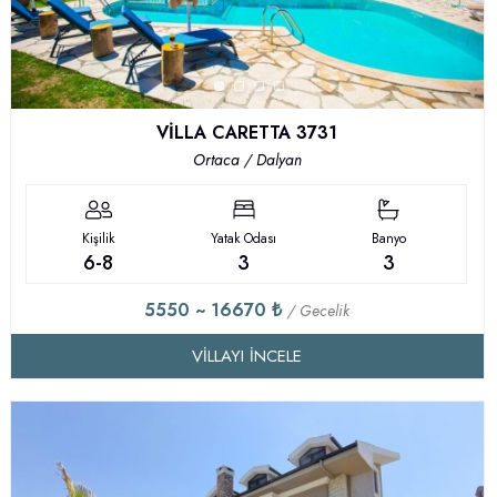
VİLLA CARETTA 3731
Ortaca / Dalyan
Kişilik
Yatak Odası
Banyo
6-8
3
3
5550 ~ 16670 ₺
/ Gecelik
VILLAYI İNCELE