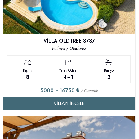
VİLLA OLDTREE 3737
Fethiye / Ölüdeniz
Kişilik
Yatak Odası
Banyo
8
4+1
3
5000 ~ 16750 ₺
/ Gecelik
VILLAYI İNCELE