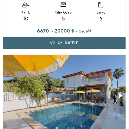
Kişilik
Yatak Odası
Banyo
10
5
5
6670 ~ 20000 ₺
/ Gecelik
VILLAYI İNCELE