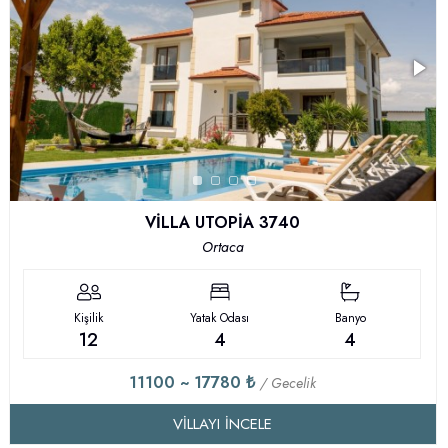
VİLLA UTOPİA 3740
Ortaca
Kişilik
Yatak Odası
Banyo
12
4
4
11100 ~ 17780 ₺
/ Gecelik
VILLAYI İNCELE