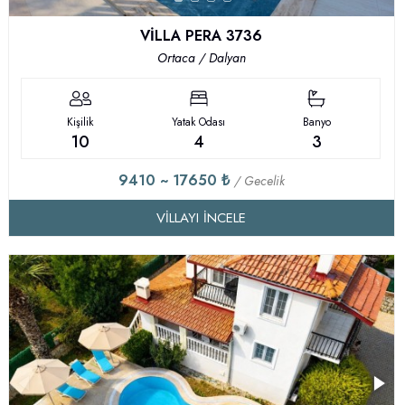
VİLLA PERA 3736
Ortaca / Dalyan
Kişilik
Yatak Odası
Banyo
10
4
3
9410 ~ 17650 ₺
/ Gecelik
VILLAYI İNCELE