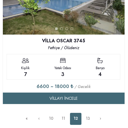
VİLLA OSCAR 3745
Fethiye / Ölüdeniz
Kişilik
Yatak Odası
Banyo
7
3
4
6600 ~ 18000 ₺
/ Gecelik
VILLAYI İNCELE
«
‹
10
11
12
13
›