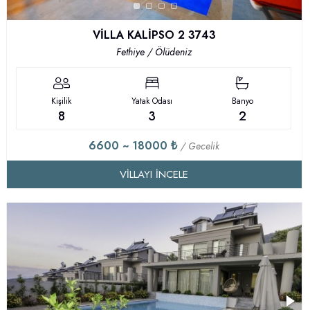
VİLLA KALİPSO 2 3743
Fethiye / Ölüdeniz
Kişilik
Yatak Odası
Banyo
8
3
2
6600 ~ 18000 ₺
/ Gecelik
VILLAYI İNCELE